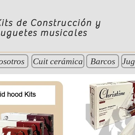
its de Construcción y
Juguetes musicales
osotros
Cuit cerámica
Barcos
Jug