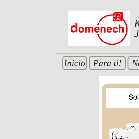
K
Inicio
Para ti!
N